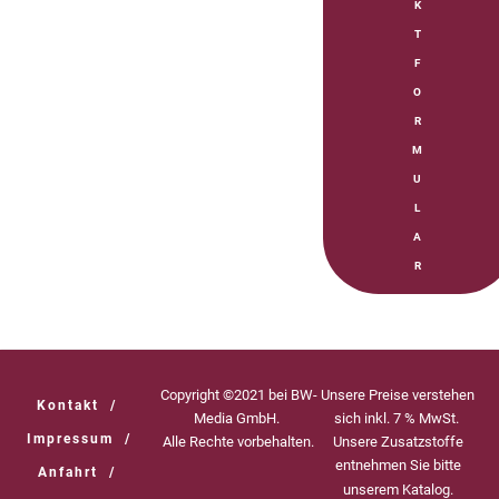
K
T
F
O
R
M
U
L
A
R
Copyright ©2021 bei BW-
Unsere Preise verstehen
Kontakt
/
Media GmbH.
sich inkl. 7 % MwSt.
Impressum
/
Alle Rechte vorbehalten.
Unsere Zusatzstoffe
entnehmen Sie bitte
Anfahrt
/
unserem Katalog.