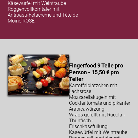
Käsewürfel mit
Weintraube
Roggenvollkorntaler mit
Antipasti-Fetacreme und Tête de
Moine ROSÉ
Fingerfood 9 Teile pro
Person - 15,50 € pro
Teller
Kartoffelplätzchen mit
Lachsrose
Mozzarellakugeln mit
Cocktailtomate und pikanter
Arabicawürzung
Wraps gefüllt mit Rucola -
Thunfisch -
Frischkäsefüllung
Käsewürfel mit Weintraube