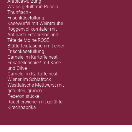
Arabicawürzung
Wraps gefüllt mit Rucola -
Thunfisch -
Frischkäsefüllung
Käsewürfel mit Weintraube
Roggenvollkorntaler mit
Antipasti-Fetacreme und
Tête de Moine ROSÉ
Blätterteigtaschen mit einer
Frischkäsefüllung
Garnele im Kartoffelnest
Frikadellenspieß mit Käse
und Olive
Garnele im Kartoffelnest
Wiener im Schlafrock
Westfälische Mettwurst mit
gefüllten, grünen
Peperonistücke
Räucherwiener mit gefüllter
Kirschpaprika