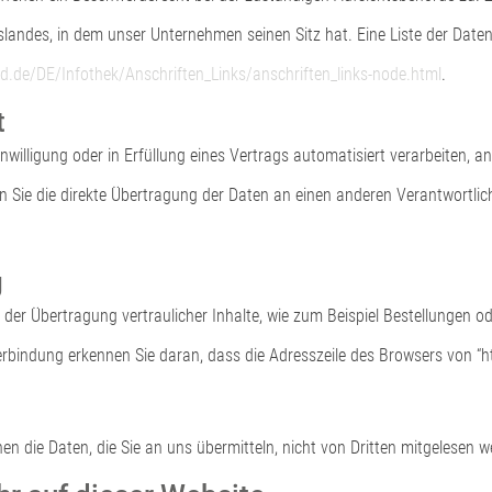
landes, in dem unser Unternehmen seinen Sitz hat. Eine Liste der Dat
d.de/DE/Infothek/Anschriften_Links/anschriften_links-node.html
.
t
nwilligung oder in Erfüllung eines Vertrags automatisiert verarbeiten, a
ie die direkte Übertragung der Daten an einen anderen Verantwortlichen
g
er Übertragung vertraulicher Inhalte, wie zum Beispiel Bestellungen ode
erbindung erkennen Sie daran, dass die Adresszeile des Browsers von “h
en die Daten, die Sie an uns übermitteln, nicht von Dritten mitgelesen w