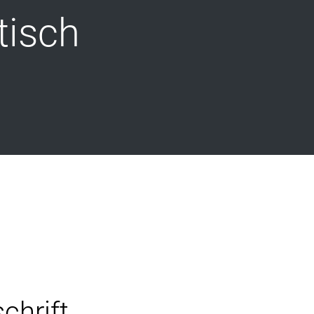
tisch
chrift