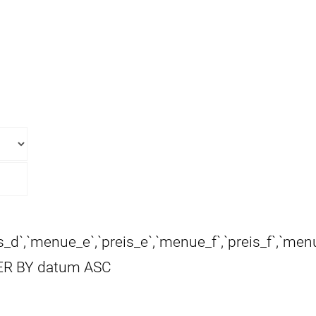
s_d`,`menue_e`,`preis_e`,`menue_f`,`preis_f`,`men
DER BY datum ASC