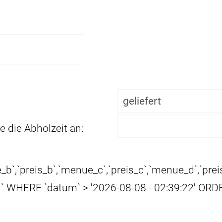
e die Abholzeit an:
_b`,`preis_b`,`menue_c`,`preis_c`,`menue_d`,`prei
 WHERE `datum` > '2026-08-08 - 02:39:22' OR