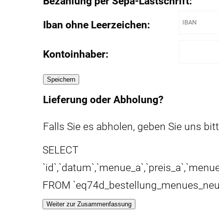
Bezahlung per Sepa-Lastschrift:
Iban ohne Leerzeichen:
Kontoinhaber:
Lieferung oder Abholung?
Falls Sie es abholen, geben Sie uns bitt
SELECT
`id`,`datum`,`menue_a`,`preis_a`,`menue
FROM `eq74d_bestellung_menues_neu`