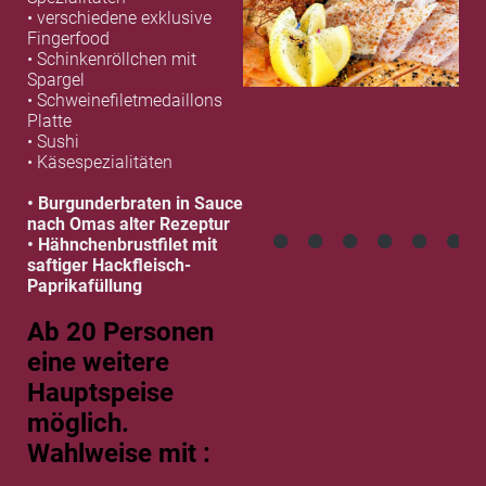
• verschiedene exklusive
Fingerfood
• Schinkenröllchen mit
Spargel
• Schweinefiletmedaillons
Platte
• Sushi
• Käsespezialitäten
• Burgunderbraten in Sauce
nach Omas alter Rezeptur
• Hähnchenbrustfilet mit
saftiger Hackfleisch-
Paprikafüllung
Ab 20 Personen
eine weitere
Hauptspeise
möglich.
Wahlweise mit :