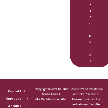
K
T
F
O
R
M
U
L
A
R
Copyright ©2021 bei BW-
Unsere Preise verstehen
Kontakt
/
Media GmbH.
sich inkl. 7 % MwSt.
Impressum
/
Alle Rechte vorbehalten.
Unsere Zusatzstoffe
entnehmen Sie bitte
Anfahrt
/